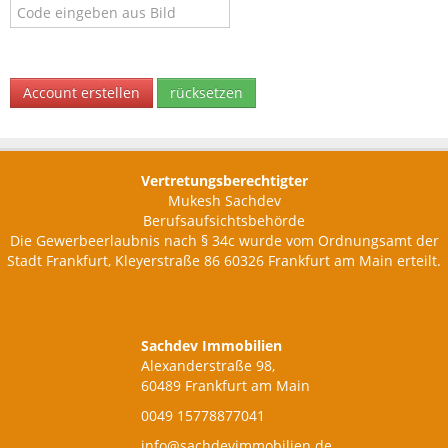
Account erstellen
rücksetzen
Vertretungsberechtigter
Mukesh Sachdev
Berufsaufsichtsbehörde
Die Gewerbeerlaubnis nach § 34c wurde vom Ordnungsamt der
Stadt Frankfurt, Kleyerstraße 86 60326 Frankfurt am Main erteilt.
Sachdev Immobilien
Alexanderstraße 98,
60489 Frankfurt am Main
0049 15778877041
info@sachdevimmobilien.de