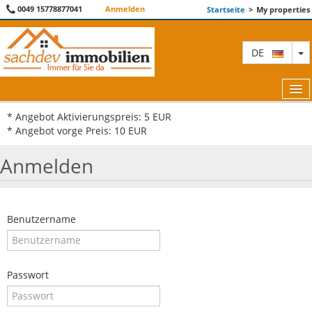
0049 15778877041
Anmelden
Startseite
>
My properties
T
DE
* Angebot Aktivierungspreis: 5 EUR
* Angebot vorge Preis: 10 EUR
IMMOBILIENANGEBOTE
Anmelden
ÜBER UNS
KONTAKTIEREN 98
Benutzername
ALLGEMEINE GESCHÄFTSBEDINGUNGEN
BLOG
Passwort